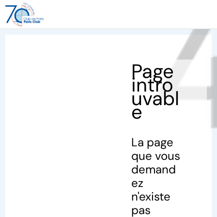
40
Page
intro
uvabl
e
La page
que vous
demand
ez
n'existe
pas