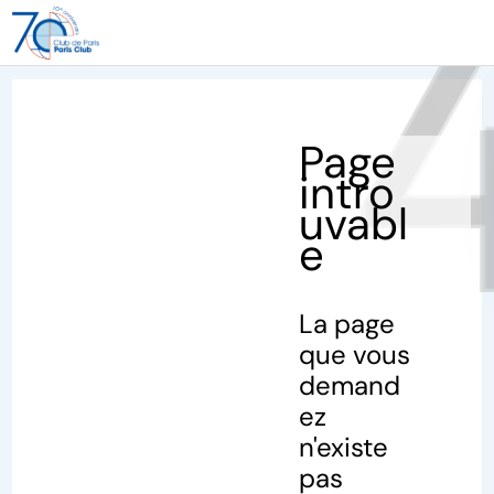
40
Page
intro
uvabl
e
La page
que vous
demand
ez
n'existe
pas