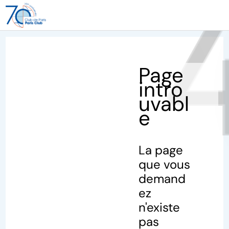
40
Page
intro
uvabl
e
La page
que vous
demand
ez
n'existe
pas