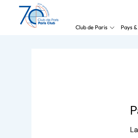
Club de Paris
Pays &
4
P
La