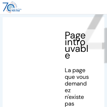
40
Page
intro
uvabl
e
La page
que vous
demand
ez
n'existe
pas