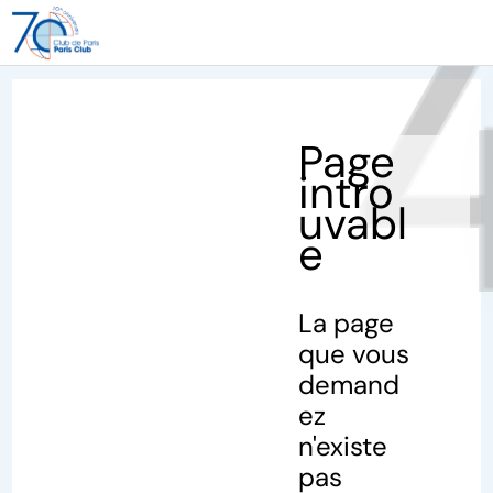
40
Page
intro
uvabl
e
La page
que vous
demand
ez
n'existe
pas