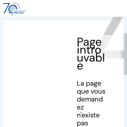
40
Page
intro
uvabl
e
La page
que vous
demand
ez
n'existe
pas