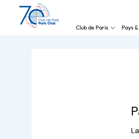
Club de Paris
Pays &
4
P
La