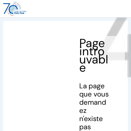
40
Page
intro
uvabl
e
La page
que vous
demand
ez
n'existe
pas