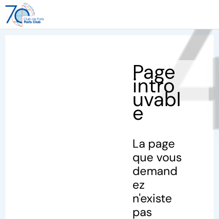
40
Page
intro
uvabl
e
La page
que vous
demand
ez
n'existe
pas