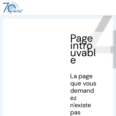
40
Page
intro
uvabl
e
La page
que vous
demand
ez
n'existe
pas